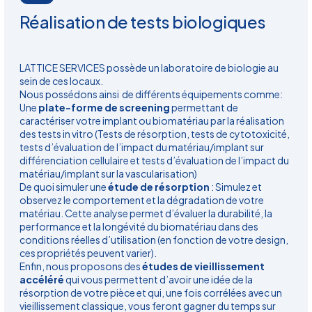
Réalisation de tests biologiques
LATTICE SERVICES possède un laboratoire de biologie au
sein de ces locaux.
Nous possédons ainsi de différents équipements comme:
Une
plate-forme de screening
permettant de
caractériser votre implant ou biomatériau par la réalisation
des tests in vitro (Tests de résorption, tests de cytotoxicité,
tests d’évaluation de l’impact du matériau/implant sur
différenciation cellulaire et tests d’évaluation de l’impact du
matériau/implant sur la vascularisation)
De quoi simuler une
étude de résorption
:
Simulez et
observez le comportement et la dégradation de votre
matériau. Cette analyse permet d’évaluer la durabilité, la
performance et la longévité du biomatériau dans des
conditions réelles d’utilisation (en fonction de votre design,
ces propriétés peuvent varier).
Enfin, nous proposons des
études de vieillissement
accéléré
qui vous permettent d’avoir une idée de la
résorption de votre pièce et qui, une fois corrélées avec un
vieillissement classique, vous feront gagner du temps sur