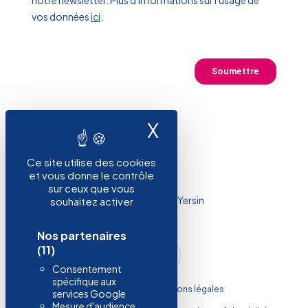
X
Masquer le ban
Ce site utilise des cookies
et vous donne le contrôle
sur ceux que vous
LATTICE SERVICES 80 Rue du Dr. Yersin
souhaitez activer
59120, Loos
Nos partenaires
(11)
Nous contacter
Consentement
spécifique aux
Boutique
Mentions légales
services Google
Mesure d'audience