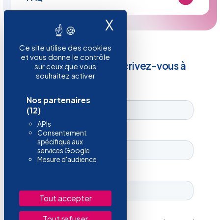
X
Masquer le ban
Ce site utilise des cookies
et vous donne le contrôle
Restez informé, inscrivez-vous à
sur ceux que vous
souhaitez activer
notre newsletter !
Nos partenaires
(12)
APIs
Consentement
spécifique aux
services Google
Mesure d'audience
Tout accepter
Tout refuser