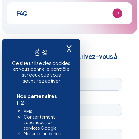
FAQ
X
Masquer le ban
Restez informé, inscrivez-vous à
notre newsletter !
Ce site utilise des cookies
et vous donne le contrôle
sur ceux que vous
souhaitez activer
Nos partenaires
(12)
APIs
Consentement
spécifique aux
services Google
Mesure d'audience