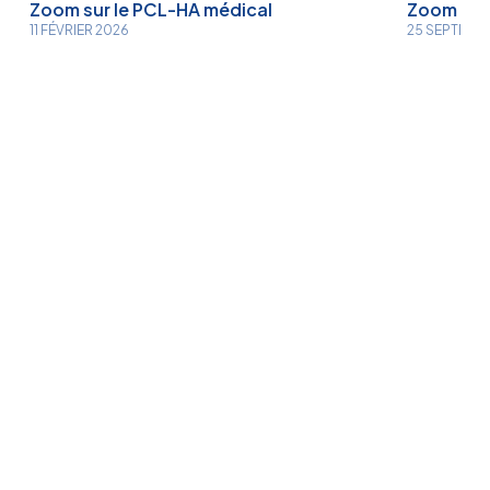
Zoom sur le PCL-HA médical
Zoom sur
11 FÉVRIER 2026
25 SEPTEMB